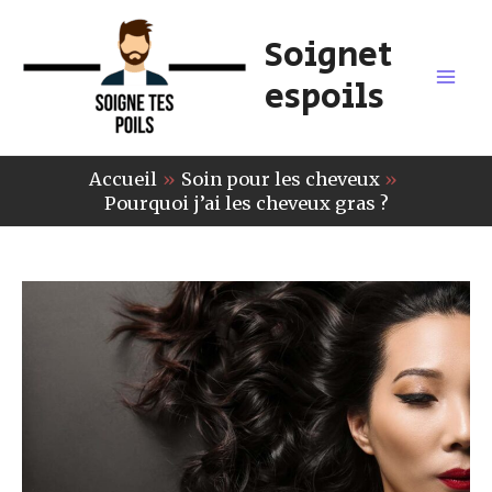
Aller
Soignet
au
contenu
espoils
Mai
Men
Accueil
Soin pour les cheveux
Pourquoi j’ai les cheveux gras ?