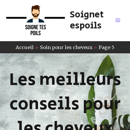
Soignet
espoils
Accueil
Soin pour les cheveux
Page 5
Les meilleurs
conseils pour
les cheveux